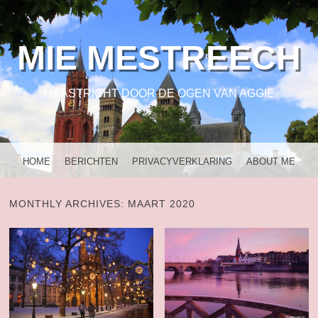
MIE MESTREECH
MAASTRICHT DOOR DE OGEN VAN AGGIE
MENU
SKIP TO CONTENT
HOME
BERICHTEN
PRIVACYVERKLARING
ABOUT ME
MONTHLY ARCHIVES:
MAART 2020