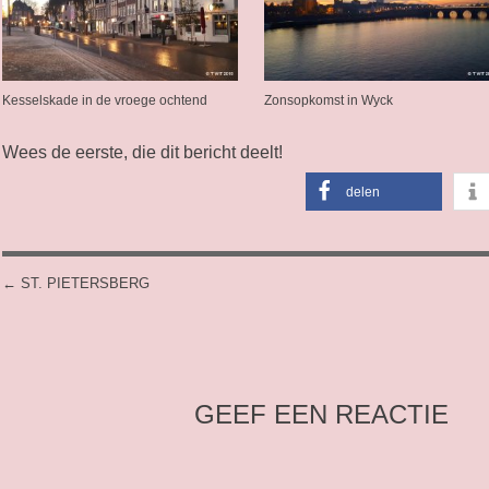
Kesselskade in de vroege ochtend
Zonsopkomst in Wyck
Wees de eerste, die dit bericht deelt!
delen
←
ST. PIETERSBERG
POST NAVIGATION
GEEF EEN REACTIE