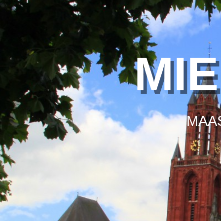
MI
MAA