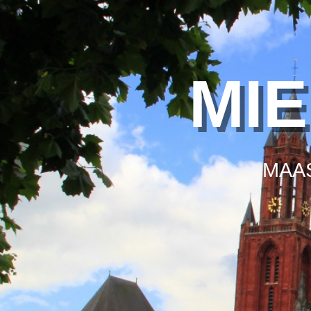
MI
MAA