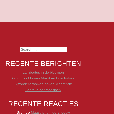
Search
RECENTE BERICHTEN
Lambertus in de bloemen
Avondrood boven Markt en Boschstraat
Bijzondere wolken boven Maastricht
Lente in het stadspark
RECENTE REACTIES
Sven
op
Maastricht in de sneeuw