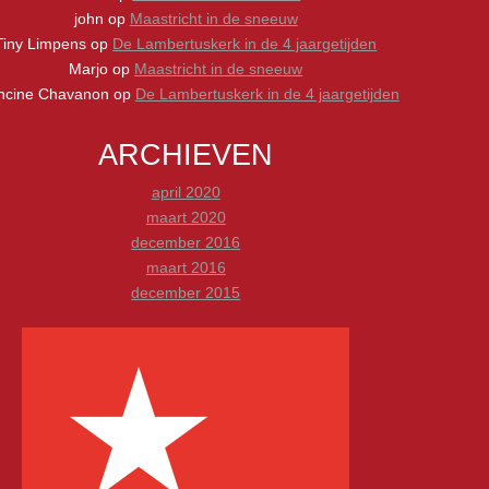
john
op
Maastricht in de sneeuw
Tiny Limpens
op
De Lambertuskerk in de 4 jaargetijden
Marjo
op
Maastricht in de sneeuw
ncine Chavanon
op
De Lambertuskerk in de 4 jaargetijden
ARCHIEVEN
april 2020
maart 2020
december 2016
maart 2016
december 2015